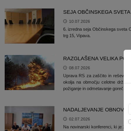
SEJA OBČINSKEGA SVETA
10.07.2026
6. izredna seja Občinskega sveta Ob
trg 15, Vipava.
RAZGLAŠENA VELIKA PO
08.07.2026
Uprava RS za zaščito in reševanje 
okolja na območju celotne države
požiganje in odmetavanje gorečih ali
NADALJEVANJE OBNOVE H
02.07.2026
Na novinarski konferenci, ki je 2. 