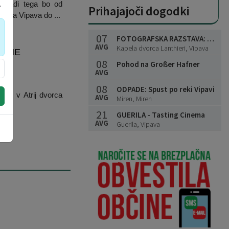
.
Zaradi tega bo od
Prihajajoči dogodki
učka Vipava do ...
07
FOTOGRAFSKA RAZSTAVA: Anton Tratnik - Geometrija pogleda
AVG
Kapela dvorca Lanthieri, Vipava
RUNE
08
Pohod na Großer Hafner
AVG
08
ODPADE: Spust po reki Vipavi
jo" v Atrij dvorca
AVG
Miren, Miren
21
GUERILA - Tasting Cinema
AVG
Guerila, Vipava