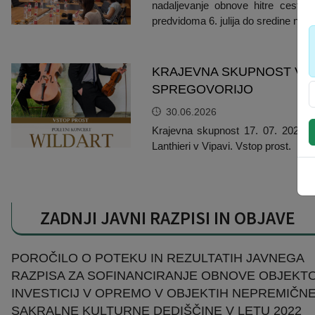
nadaljevanje obnove hitre ceste
predvidoma 6. julija do sredine nov
KRAJEVNA SKUPNOST VIP
SPREGOVORIJO
30.06.2026
Krajevna skupnost 17. 07. 2026 ob
Lanthieri v Vipavi. Vstop prost.
ZADNJI JAVNI RAZPISI IN OBJAVE
POROČILO O POTEKU IN REZULTATIH JAVNEGA
RAZPISA ZA SOFINANCIRANJE OBNOVE OBJEKT
INVESTICIJ V OPREMO V OBJEKTIH NEPREMIČN
SAKRALNE KULTURNE DEDIŠČINE V LETU 2022