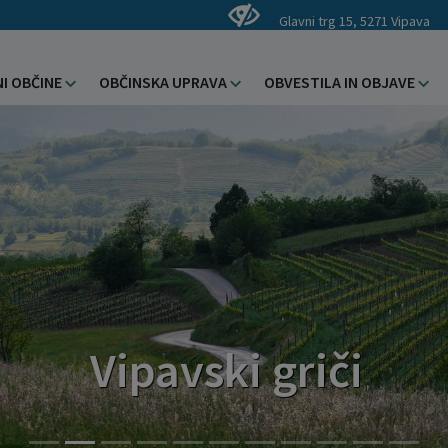
Glavni trg 15, 5271 Vipava
I OBČINE
OBČINSKA UPRAVA
OBVESTILA IN OBJAVE
Vipavski griči