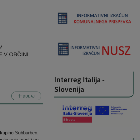
V
 V OBČINI
Interreg Italija -
Slovenija
DODAJ
 skupino Subburben.
 potovanje med živo