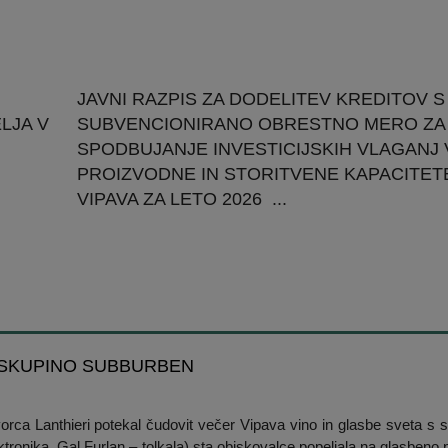
JAVNI RAZPIS ZA DODELITEV KREDITOV S
LJA V
SUBVENCIONIRANO OBRESTNO MERO ZA
SPODBUJANJE INVESTICIJSKIH VLAGANJ 
PROIZVODNE IN STORITVENE KAPACITETE
VIPAVA ZA LETO 2026 ...
S SKUPINO SUBBURBEN
dvorca Lanthieri potekal čudovit večer Vipava vino in glasbe sveta s
ronika, Gal Furlan – tolkala) sta obiskovalce popeljala na glasbeno