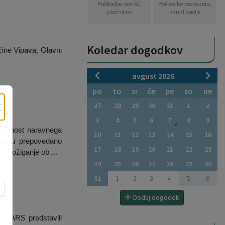
Poškodbe cestišč,
Poškodbe vodovoda,
pločnikov
kanalizacije
Koledar dogodkov
čine Vipava, Glavni
avgust 2026
po
to
sr
če
pe
so
ne
×
27
28
29
30
31
1
2
3
4
5
6
7
8
9
groženost naravnega
10
11
12
13
14
15
16
kolju prepovedano
17
18
19
20
21
22
23
n požiganje ob ...
24
25
26
27
28
29
30
31
1
2
3
4
5
6
O
Dodaj dogodek
be DARS predstavili