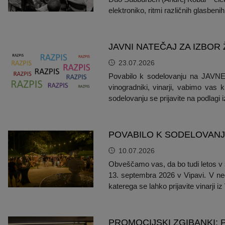
elektroniko, ritmi različnih glasbenih
JAVNI NATEČAJ ZA IZBOR
23.07.2026
Povabilo k sodelovanju na J
vinogradniki, vinarji, vabimo va
sodelovanju se prijavite na podlagi 
POVABILO K SODELOVANJU
10.07.2026
Obveščamo vas, da bo tudi letos v s
13. septembra 2026 v Vipavi. V nede
katerega se lahko prijavite vinarji i
PROMOCIJSKI ZGIBANKI: P