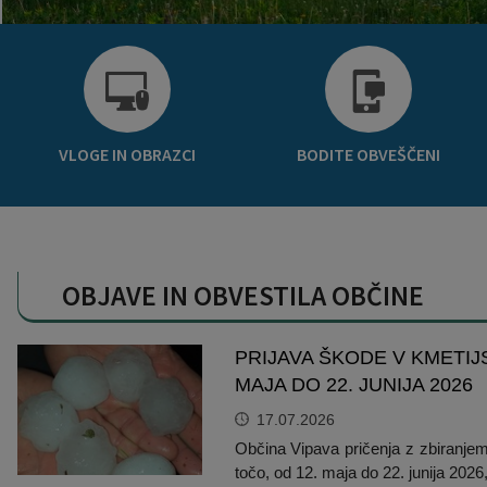
Krajevne skupnosti
Predpisi in odloki
Naselja v občini
Lokalno glasilo
Organigram
Proračun občine
VLOGE IN OBRAZCI
BODITE OBVEŠČENI
Varstvo osebnih podatkov
Lokalne volitve
Temeljni akti občine
Načrt ravnanja s stvarnim premoženjem
OBJAVE IN OBVESTILA OBČINE
Strateški dokumenti
Katalog informacij javnega značaja
PRIJAVA ŠKODE V KMETIJ
MAJA DO 22. JUNIJA 2026
17.07.2026
Občina Vipava pričenja z zbiranjem 
točo, od 12. maja do 22. junija 2026