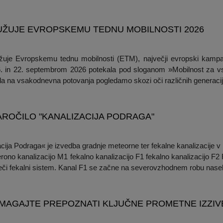
RUŽUJE EVROPSKEMU TEDNU MOBILNOSTI 2026
užuje Evropskemu tednu mobilnosti (ETM), največji evropski kampa
16. in 22. septembrom 2026 potekala pod sloganom »Mobilnost za v
a na vsakodnevna potovanja pogledamo skozi oči različnih generacij 
AROČILO "KANALIZACIJA PODRAGA"
ija Podraga« je izvedba gradnje meteorne ter fekalne kanalizacije v
erono kanalizacijo M1 fekalno kanalizacijo F1 fekalno kanalizacijo F2
oječi fekalni sistem. Kanal F1 se začne na severovzhodnem robu naselja
MAGAJTE PREPOZNATI KLJUČNE PROMETNE IZZIVE