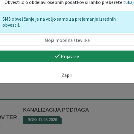
Obvestilo o obdelavi osebnih podatkov si lahko preberete
tukaj
 H4 med razcepom Nanos in Vipavo, ki prehaja v glavno fazo. 
embra 2026 za ves promet zaprto smerno vozišče hitre ceste od priklj
SMS obveščanje je na voljo samo za prejemanje izrednih
obvestil.
AVA VABI NA POLETNI KONCERT WILDART - KO ST
 20.30 vabi na poletni koncert "WILD ART - Ko strune spregovori
Prijavi se
Zapri
KANALIZACIJA PODRAGA
OV TER
ROK: 11.08.2026
E