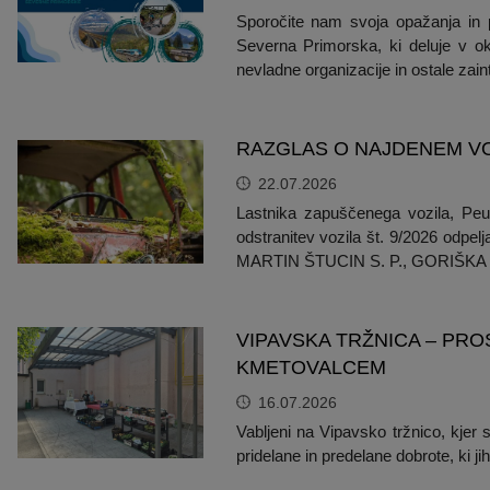
Sporočite nam svoja opažanja in pr
Severna Primorska, ki deluje v ok
nevladne organizacije in ostale zaint
RAZGLAS O NAJDENEM VO
22.07.2026
Lastnika zapuščenega vozila, Peug
odstranitev vozila št. 9/2026 odp
MARTIN ŠTUCIN S. P., GORIŠKA CES
VIPAVSKA TRŽNICA – PR
KMETOVALCEM
16.07.2026
Vabljeni na Vipavsko tržnico, kjer 
pridelane in predelane dobrote, ki ji