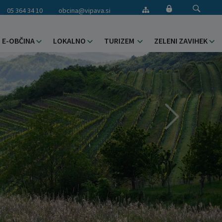
05 364 34 10
obcina@vipava.si
E-OBČINA
LOKALNO
TURIZEM
ZELENI ZAVIHEK
Naslednja slik