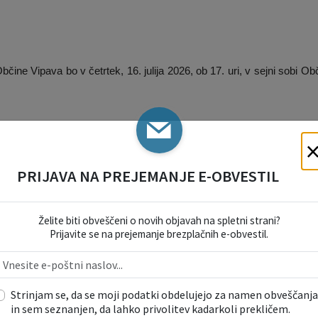
čine Vipava bo v četrtek, 16. julija 2026, ob 17. uri, v sejni sobi Ob
ŽARNA OGROŽENOST NARAVNEGA OKOLJA
PRIJAVA NA PREJEMANJE E-OBVESTIL
je od 8. julija 2026 dalje, do preklica razglasila veliko požarno o
. V času razglašene velike požarne ogroženosti je v naravnem o
 drugih predmetov oziroma snovi, ki lahko povzročijo požar, kurjenje i
Želite biti obveščeni o novih objavah na spletni strani?
Prijavite se na prejemanje brezplačnih e-obvestil.
ITRE CESTE H4 MED RAZCEPOM NANOS IN VIPAV
Strinjam se, da se moji podatki obdelujejo za namen obveščanja
in sem seznanjen, da lahko privolitev kadarkoli prekličem.
julija 2026 potekala v prostorih Občine Vipava, so predstavniki druž