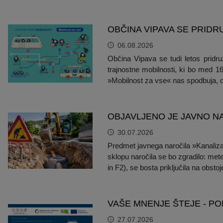
OBČINA VIPAVA SE PRID
06.08.2026
Občina Vipava se tudi letos pridr
trajnostne mobilnosti, ki bo med 
»Mobilnost za vse« nas spodbuja, d
OBJAVLJENO JE JAVNO N
30.07.2026
Predmet javnega naročila »Kanalizac
sklopu naročila se bo zgradilo: met
in F2), se bosta priključila na obst
VAŠE MNENJE ŠTEJE - PO
27.07.2026