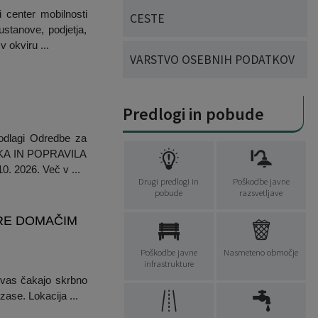
i center mobilnosti
CESTE
stanove, podjetja,
v okviru ...
VARSTVO OSEBNIH PODATKOV
Predlogi in pobude
podlagi Odredbe za
VLEKA IN POPRAVILA
 2026. Več v ...
Drugi predlogi in
Poškodbe javne
pobude
razsvetljave
ORE DOMAČIM
Poškodbe javne
Nasmeteno območje
infrastrukture
j vas čakajo skrbno
zase. Lokacija ...