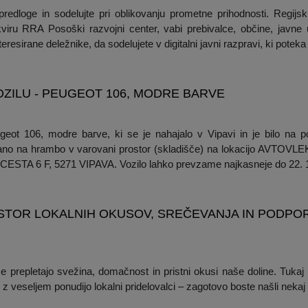
edloge in sodelujte pri oblikovanju prometne prihodnosti. Regijsk
viru RRA Posoški razvojni center, vabi prebivalce, občine, javne u
eresirane deležnike, da sodelujete v digitalni javni razpravi, ki poteka 
ZILU - PEUGEOT 106, MODRE BARVE
eot 106, modre barve, ki se je nahajalo v Vipavi in je bilo na 
eljano na hrambo v varovani prostor (skladišče) na lokacijo AVTO
TA 6 F, 5271 VIPAVA. Vozilo lahko prevzame najkasneje do 22. 10.
OSTOR LOKALNIH OKUSOV, SREČEVANJA IN PODP
se prepletajo svežina, domačnost in pristni okusi naše doline. Tuka
h z veseljem ponudijo lokalni pridelovalci – zagotovo boste našli nekaj 