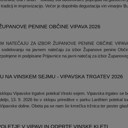
 tradicij in improvizacijo. Večer je dopolnila degustacija vin vinarjev Bur
 ŽUPANOVE PENINE OBČINE VIPAVA 2026
AVNEM NATEČAJU ZA IZBOR ŽUPANOVE PENINE OBČINE VIPAVA 
s k sodelovanju na javnem natečaju za izbor Županove penine Obč
izpolnjene in podpisane Prijavnice na javni natečaj za izbor Županoveg
 NA VINSKEM SEJMU - VIPAVSKA TRGATEV 2026
klopu Vipavske trgatve potekal Vinski sejem. Vipavska trgatev se bo
ljo, 13. 9. 2026 bo v sklopu prireditve v parku Lanthieri potekal tu
z Vipavske doline. Obeta pa se nam še kmečka tržnica ter pester glasben
OLETJE V VIPAVI IN ODPRTE VINSKE KLETI